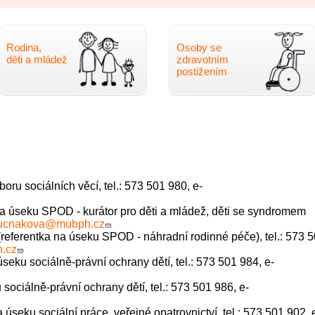
Rodina,
Osoby se
děti a mládež
zdravotním
postižením
boru sociálních věcí, tel.: 573 501 980, e-
 na úseku SPOD - kurátor pro děti a mládež, děti se syndromem
bucnakova@mubph.cz
 (referentka na úseku SPOD - náhradní rodinné péče), tel.: 573 
.cz
úseku sociálně-právní ochrany dětí, tel.: 573 501 984, e-
 sociálně-právní ochrany dětí, tel.: 573 501 986, e-
a úseku sociální práce, veřejné opatrovnictví, tel.: 573 501 902, 