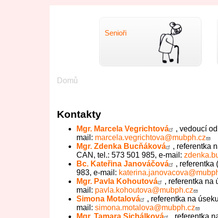
Senioři
Drobečková
Domů
navigace
Kontakty
Mgr. Marcela Vegrichtová
, vedoucí od
mail:
marcela.vegrichtova@mubph.cz
Mgr. Zdenka Bucňáková
, referentka
CAN, tel.: 573 501 985, e-mail:
zdenka.
Bc. Kateřina Janováčová
, referentka
983, e-mail:
katerina.janovacova@mubph
Mgr. Pavla Kohoutová
, referentka na 
mail:
pavla.kohoutova@mubph.cz
Simona Motalová
, referentka na úseku
mail:
simona.motalova@mubph.cz
Mgr. Tamara Sichálková
, referentka n