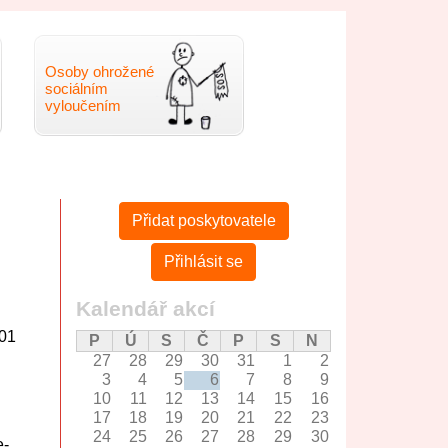
Osoby ohrožené
sociálním
vyloučením
Mohlo
Přidat poskytovatele
by
Vás
Přihlásit se
zajímat
Kalendář akcí
501
P
Ú
S
Č
P
S
N
27
28
29
30
31
1
2
3
4
5
6
7
8
9
10
11
12
13
14
15
16
17
18
19
20
21
22
23
24
25
26
27
28
29
30
e-