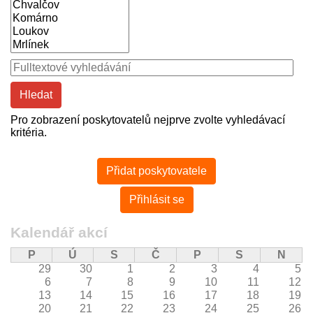
Pro zobrazení poskytovatelů nejprve zvolte vyhledávací
kritéria.
Mohlo
Přidat poskytovatele
by
Vás
Přihlásit se
zajímat
Kalendář akcí
P
Ú
S
Č
P
S
N
29
30
1
2
3
4
5
6
7
8
9
10
11
12
13
14
15
16
17
18
19
20
21
22
23
24
25
26