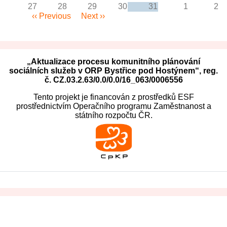
27
28
29
30
31
1
2
Pagination
‹‹
Previous
Next
››
„Aktualizace procesu komunitního plánování
sociálních služeb v ORP Bystřice pod Hostýnem“, reg.
č. CZ.03.2.63/0.0/0.0/16_063/0006556
Tento projekt je financován z prostředků ESF
prostřednictvím Operačního programu Zaměstnanost a
státního rozpočtu ČR.