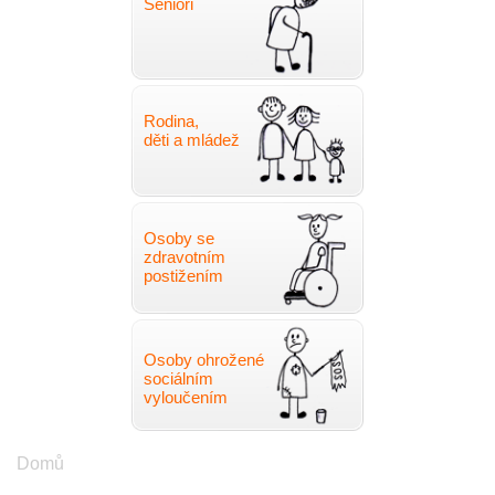
Senioři
Rodina,
děti a mládež
Osoby se
zdravotním
postižením
Osoby ohrožené
sociálním
vyloučením
Drobečková
Domů
navigace