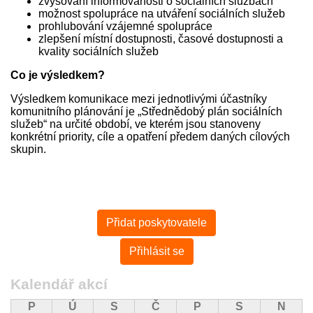
zvyšování informovanosti o sociálních službách
možnost spolupráce na utváření sociálních služeb
prohlubování vzájemné spolupráce
zlepšení místní dostupnosti, časové dostupnosti a
kvality sociálních služeb
Co je výsledkem?
Výsledkem komunikace mezi jednotlivými účastníky
komunitního plánování je „Střednědobý plán sociálních
služeb“ na určité období, ve kterém jsou stanoveny
konkrétní priority, cíle a opatření předem daných cílových
skupin.
Mohlo
Přidat poskytovatele
by
Vás
Přihlásit se
zajímat
Kalendář akcí
P
Ú
S
Č
P
S
N