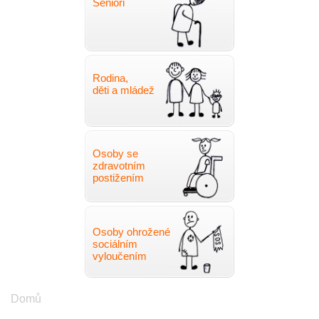
Senioři
Rodina,
děti a mládež
Osoby se
zdravotním
postižením
Osoby ohrožené
sociálním
vyloučením
Drobečková
Domů
navigace