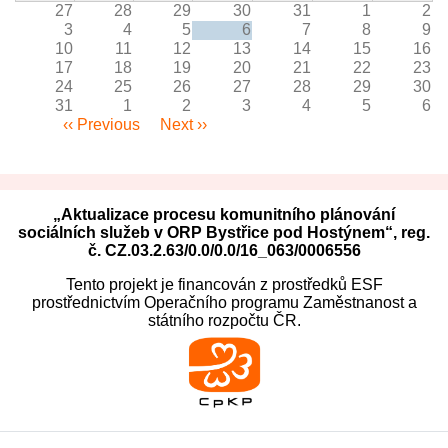
27
28
29
30
31
1
2
3
4
5
6
7
8
9
10
11
12
13
14
15
16
17
18
19
20
21
22
23
24
25
26
27
28
29
30
31
1
2
3
4
5
6
Pagination
‹‹
Previous
Next
››
„Aktualizace procesu komunitního plánování
sociálních služeb v ORP Bystřice pod Hostýnem“, reg.
č. CZ.03.2.63/0.0/0.0/16_063/0006556
Tento projekt je financován z prostředků ESF
prostřednictvím Operačního programu Zaměstnanost a
státního rozpočtu ČR.